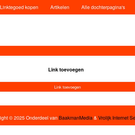
Linktegoed kopen
Artikelen
Alle dochterpagina's
Link toevoegen
Link toevoegen
ight © 2025 Onderdeel van
BaakmanMedia
&
Vrolijk Internet S